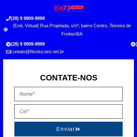
(28) 9 9909-9999
(End. Virtual) Rua Projetada, s/nº, bairro Centro, Teixeira de
Freitas\BA
(28) 9 9909-9999
contato@fitsolucoes.net.br
CONTATE-NOS
Enviar