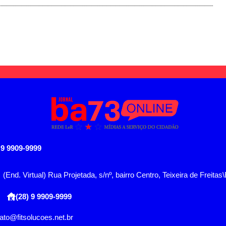
 9 9909-9999
(End. Virtual) Rua Projetada, s/nº, bairro Centro, Teixeira de Freitas
(28) 9 9909-9999
ato@fitsolucoes.net.br