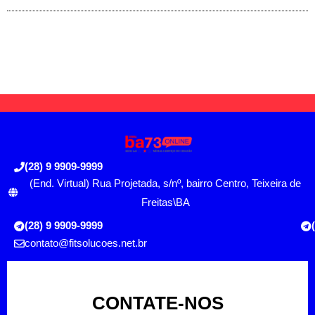
(28) 9 9909-9999
(End. Virtual) Rua Projetada, s/nº, bairro Centro, Teixeira de
Freitas\BA
(28) 9 9909-9999
contato@fitsolucoes.net.br
CONTATE-NOS