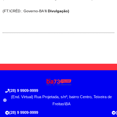
(FT.\CRÉD.: Governo-BA
\\ Divulgação)
(28) 9 9909-9999
(End. Virtual) Rua Projetada, s/nº, bairro Centro, Teixeira de
Freitas\BA
(28) 9 9909-9999