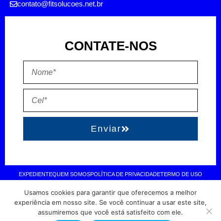
contato@fitsolucoes.net.br
CONTATE-NOS
Enviar
EXPEDIENTE
QUEM SOMOS
POLÍTICA DE PRIVACIDADE
TERMO DE USO
Usamos cookies para garantir que oferecemos a melhor
Direitos reservados à FIT Soluções = Atualizado pelo Consórcio de
experiência em nosso site. Se você continuar a usar este site,
assumiremos que você está satisfeito com ele.
Agências: Kriativuz – Philadelphia – AGS2 = Hospedado em