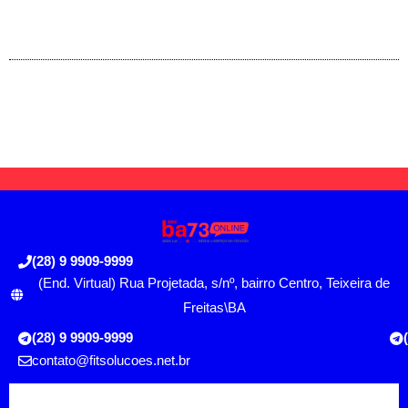
(28) 9 9909-9999
(End. Virtual) Rua Projetada, s/nº, bairro Centro, Teixeira de
Freitas\BA
(28) 9 9909-9999
contato@fitsolucoes.net.br