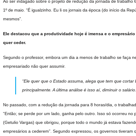
Ao ser indagado sobre o projeto de redução da jornada de trabalho
1º de maio. “É igualzinho. Eu li os jornais da época (do início da 
mesmos”.
Ele destacou que a produtividade hoje é imensa e o empresário
quer ceder.
Segundo o professor, embora um dia a menos de trabalho se faça ne
empresariado não quer assumir.
“Ele quer que o Estado assuma, alega que tem que cortar be
principalmente. A última análise é isso aí, diminuir o salár
No passado, com a redução da jornada para 8 horas/dia, o trabalh
“Então; se perde por um lado, ganha pelo outro. Isso só ocorreu no
(Getulio Vargas) que obrigou, porque todo o mundo já estava fazen
empresários a cederem”. Segundo expressou, os governos tiveram q