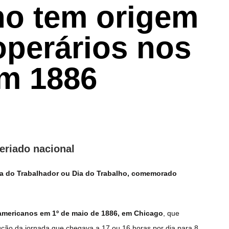
ho tem origem
operários nos
m 1886
riado nacional
ia do Trabalhador ou Dia do Trabalho, comemorado
americanos em 1º de maio de 1886, em Chicago
, que
ução da jornada que chegava a 17 ou 16 horas por dia para 8