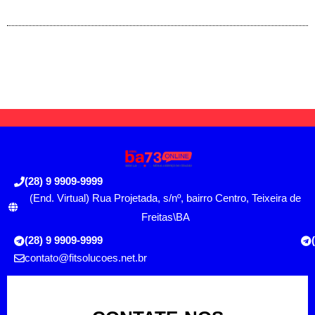
(28) 9 9909-9999
(End. Virtual) Rua Projetada, s/nº, bairro Centro, Teixeira de
Freitas\BA
(28) 9 9909-9999
contato@fitsolucoes.net.br