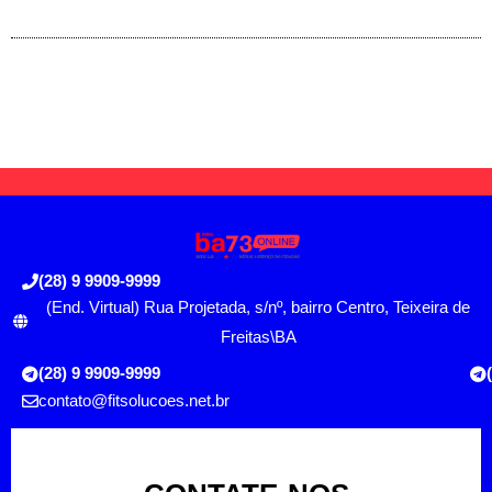
(28) 9 9909-9999
(End. Virtual) Rua Projetada, s/nº, bairro Centro, Teixeira de
Freitas\BA
(28) 9 9909-9999
contato@fitsolucoes.net.br