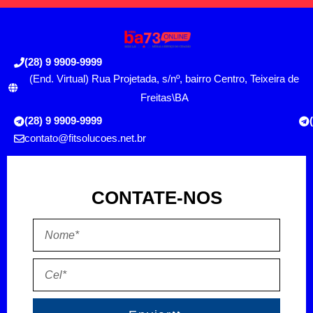
(28) 9 9909-9999
(End. Virtual) Rua Projetada, s/nº, bairro Centro, Teixeira de
Freitas\BA
(28) 9 9909-9999
contato@fitsolucoes.net.br
CONTATE-NOS