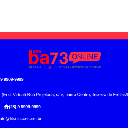
 9 9909-9999
(End. Virtual) Rua Projetada, s/nº, bairro Centro, Teixeira de Freitas
(28) 9 9909-9999
ato@fitsolucoes.net.br