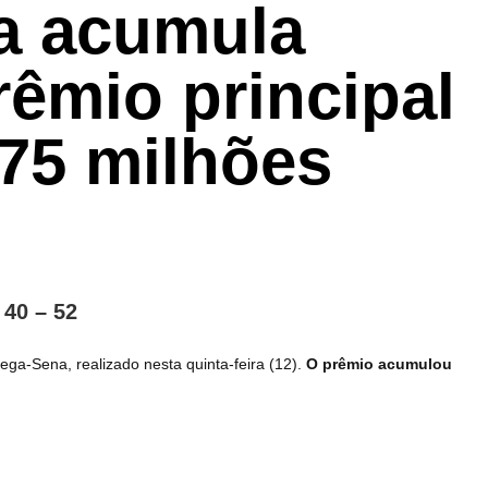
a acumula
êmio principal
 75 milhões
 40 – 52
a-Sena, realizado nesta quinta-feira (12).
O prêmio acumulou