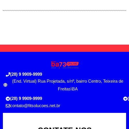
(28) 9 9909-9999
(End. Virtual) Rua Projetada, s/nº, bairro Centro, Teixeira de
Freitas\BA
(28) 9 9909-9999
contato@fitsolucoes.net.br