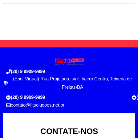
(28) 9 9909-9999
(End. Virtual) Rua Projetada, s/nº, bairro Centro, Teixeira de
Freitas\BA
(28) 9 9909-9999
contato@fitsolucoes.net.br
CONTATE-NOS