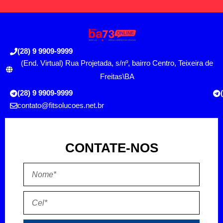
(28) 9 9909-9999
(End. Virtual) Rua Projetada, s/nº, bairro Centro, Teixeira de
Freitas\BA
(28) 9 9909-9999
contato@fitsolucoes.net.br
CONTATE-NOS