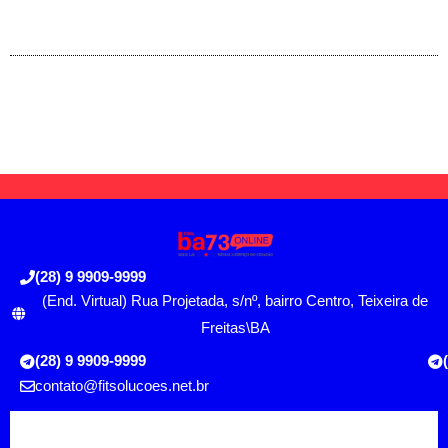
(28) 9 9909-9999
(End. Virtual) Rua Projetada, s/nº, bairro Centro, Teixeira de
Freitas\BA
(28) 9 9909-9999
contato@fitsolucoes.net.br