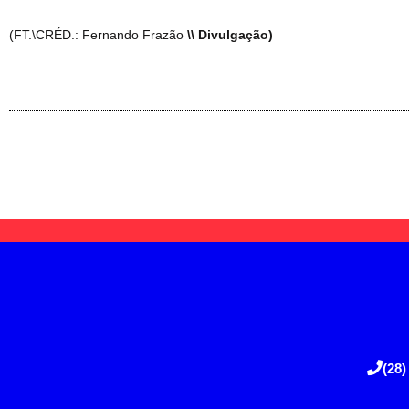
(FT.\CRÉD.: Fernando Frazão
\\ Divulgação)
(28)