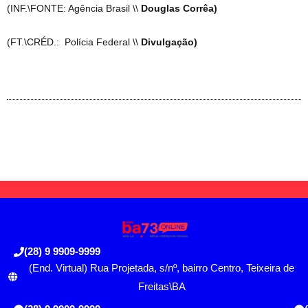
(INF.\FONTE: Agência Brasil \\
Douglas Corrêa)
(FT.\CRÉD.: Polícia Federal \\
Divulgação)
(28) 9 9909-9999
(End. Virtual) Rua Projetada, s/nº, bairro Centro, Teixeira de
Freitas\BA