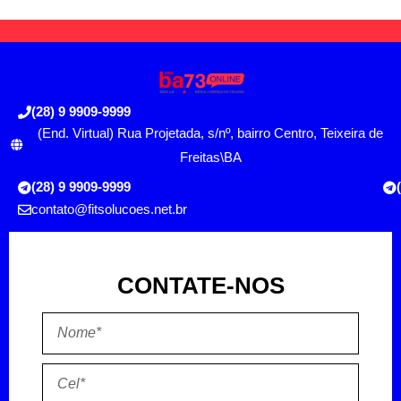
(28) 9 9909-9999
(End. Virtual) Rua Projetada, s/nº, bairro Centro, Teixeira de
Freitas\BA
(28) 9 9909-9999
contato@fitsolucoes.net.br
CONTATE-NOS