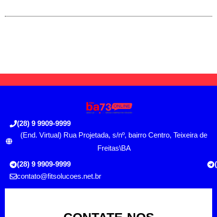
(28) 9 9909-9999
(End. Virtual) Rua Projetada, s/nº, bairro Centro, Teixeira de
Freitas\BA
(28) 9 9909-9999
contato@fitsolucoes.net.br