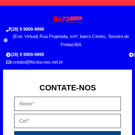
(28) 9 9909-9999
(End. Virtual) Rua Projetada, s/nº, bairro Centro, Teixeira de
Freitas\BA
(28) 9 9909-9999
contato@fitsolucoes.net.br
CONTATE-NOS