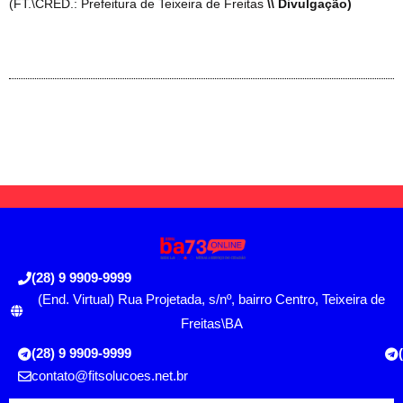
(FT.\CRÉD.: Prefeitura de Teixeira de Freitas
\\ Divulgação)
(28) 9 9909-9999
(End. Virtual) Rua Projetada, s/nº, bairro Centro, Teixeira de
Freitas\BA
(28) 9 9909-9999
contato@fitsolucoes.net.br