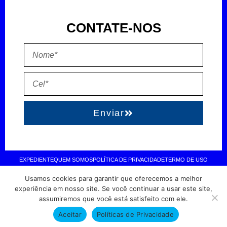
CONTATE-NOS
Enviar
EXPEDIENTE
QUEM SOMOS
POLÍTICA DE PRIVACIDADE
TERMO DE USO
Usamos cookies para garantir que oferecemos a melhor
Direitos reservados à FIT Soluções = Atualizado pelo Consórcio de
experiência em nosso site. Se você continuar a usar este site,
assumiremos que você está satisfeito com ele.
Agências: Kriativuz – Philadelphia – AGS2 = Hospedado em
hostgut.com.br
Aceitar
Políticas de Privacidade