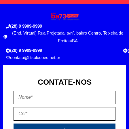
(28) 9 9909-9999
(End. Virtual) Rua Projetada, s/nº, bairro Centro, Teixeira de
Freitas\BA
(28) 9 9909-9999
contato@fitsolucoes.net.br
CONTATE-NOS