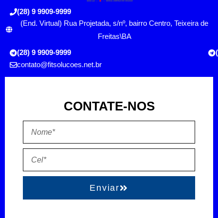
(28) 9 9909-9999
(End. Virtual) Rua Projetada, s/nº, bairro Centro, Teixeira de
Freitas\BA
(28) 9 9909-9999
contato@fitsolucoes.net.br
CONTATE-NOS
Enviar