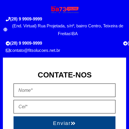
(28) 9 9909-9999
(End. Virtual) Rua Projetada, s/nº, bairro Centro, Teixeira de
Freitas\BA
(28) 9 9909-9999
contato@fitsolucoes.net.br
CONTATE-NOS
Enviar