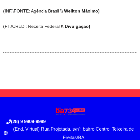
(INF.\FONTE: Agência Brasil
\\ Wellton Máximo)
(FT.\CRÉD.: Receita Federal
\\ Divulgação)
(28) 9 9909-9999
(End. Virtual) Rua Projetada, s/nº, bairro Centro, Teixeira de
Freitas\BA