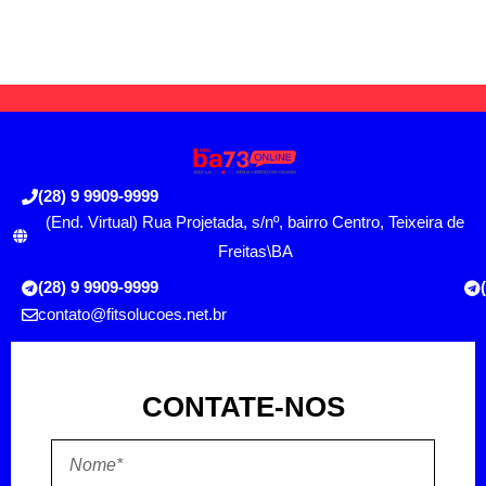
(28) 9 9909-9999
(End. Virtual) Rua Projetada, s/nº, bairro Centro, Teixeira de
Freitas\BA
(28) 9 9909-9999
contato@fitsolucoes.net.br
CONTATE-NOS